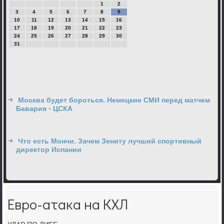
1
2
3
4
5
6
7
8
9
10
11
12
13
14
15
16
17
18
19
20
21
22
23
24
25
26
27
28
29
30
31
Москва будет бороться. Немецкие СМИ перед матчем
Бавария - ЦСКА
Что есть Мончи. Зачем Зениту лучший спортивный
директор Испании
Евро-атака на КХЛ