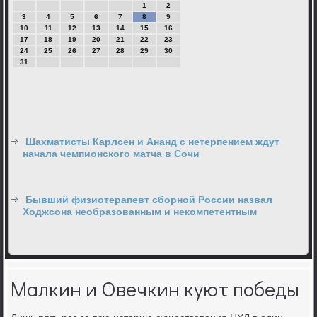
1
2
3
4
5
6
7
8
9
10
11
12
13
14
15
16
17
18
19
20
21
22
23
24
25
26
27
28
29
30
31
Шахматисты Карлсен и Ананд с нетерпением ждут
начала чемпионского матча в Сочи
Бывший физиотерапевт сборной России назвал
Ходжсона необразованным и некомпетентным
Малкин и Овечкин куют победы