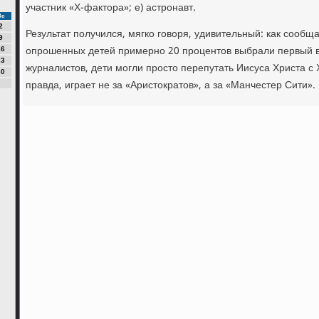
участник «Х-фактора»; e) астронавт.
Вс
2
Результат получился, мягко говоря, удивительный: как сообща
9
опрошенных детей примерно 20 процентов выбрали первый в
16
23
журналистов, дети могли просто перепутать Иисуса Христа с
30
правда, играет не за «Аристократов», а за «Манчестер Сити».