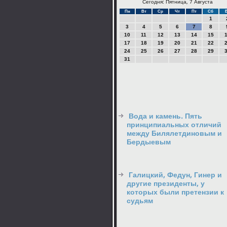
Сегодня: Пятница, 7 Августа
Пн
Вт
Ср
Чт
Пт
Сб
1
3
4
5
6
7
8
10
11
12
13
14
15
17
18
19
20
21
22
24
25
26
27
28
29
31
Вода и камень. Пять
принципиальных отличий
между Билялетдиновым и
Бердыевым
Галицкий, Федун, Гинер и
другие президенты, у
которых были претензии к
судьям