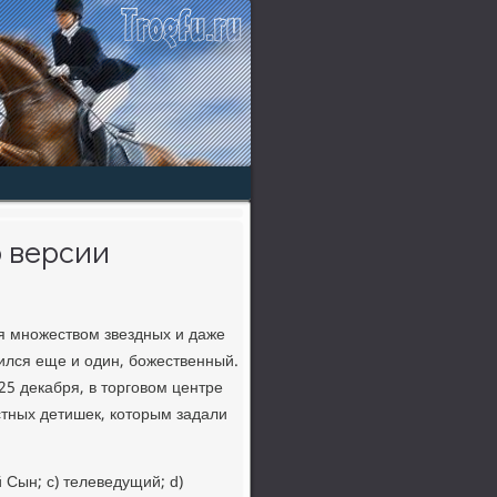
о версии
я множеством звездных и даже
вился еще и один, божественный.
25 декабря, в торговом центре
стных детишек, которым задали
 Сын; c) телеведущий; d)