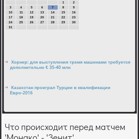
1
2
3
4
5
6
7
8
9
10
11
12
13
14
15
16
17
18
19
20
21
22
23
24
25
26
27
28
29
30
31
Хорнер: для выступления тремя машинами требуется
дополнительно € 35-40 млн
Казахстан проиграл Турции в квалификации
Евро-2016
Что происходит перед матчем
'Монако' - 'Зенит'