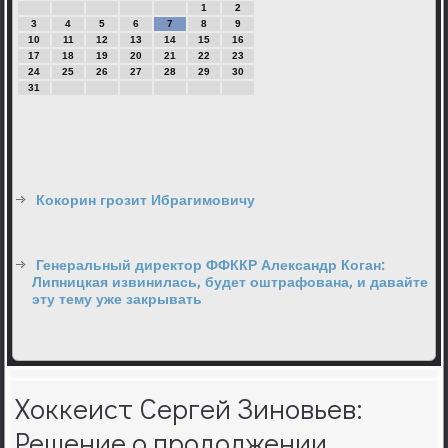
1
2
3
4
5
6
7
8
9
10
11
12
13
14
15
16
17
18
19
20
21
22
23
24
25
26
27
28
29
30
31
Кокорин грозит Ибрагимовичу
Генеральный директор ФФККР Александр Коган:
Липницкая извинилась, будет оштрафована, и давайте
эту тему уже закрывать
Хоккеист Сергей Зиновьев:
Решение о продолжении