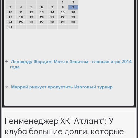
1
2
3
4
5
6
7
8
9
10
11
12
13
14
15
16
17
18
19
20
21
22
23
24
25
26
27
28
29
30
31
Леонарду Жардим: Матч с Зенитом - главная игра 2014
года
Маррей рискует пропустить Итоговый турнир
Генменеджер ХК 'Атлант': У
клуба большие долги, которые