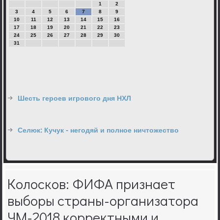
1
2
3
4
5
6
7
8
9
10
11
12
13
14
15
16
17
18
19
20
21
22
23
24
25
26
27
28
29
30
31
Шесть героев игрового дня НХЛ
Селюк: Кучук - негодяй и полное ничтожество
Колосков: ФИФА признает
выборы страны-организатора
ЧМ-2018 корректными и