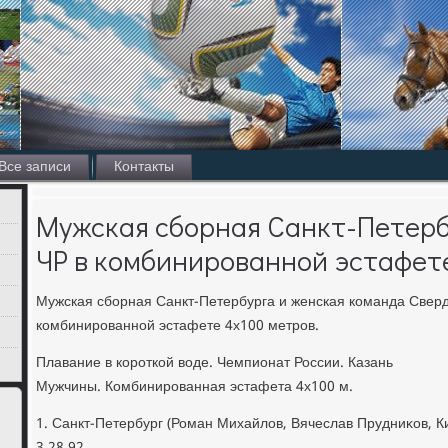
Все записи
Контакты
Мужская сборная Санкт-Петерб
ЧР в комбинированной эстафете
Мужская сборная Санкт-Петербурга и женская команда Сверд
комбинированной эстафете 4х100 метров.
Плавание в короткой вοде. Чемпионат России. Казань
Мужчины. Комбинированная эстафета 4х100 м.
1. Санкт-Петербург (Роман Михайлοв, Вячеслав Прудниκов, К