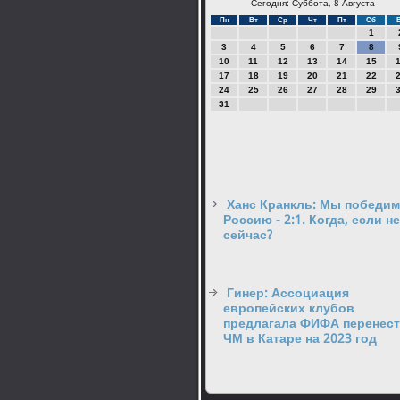
Сегодня: Суббота, 8 Августа
Пн
Вт
Ср
Чт
Пт
Сб
1
3
4
5
6
7
8
10
11
12
13
14
15
17
18
19
20
21
22
24
25
26
27
28
29
31
Ханс Кранкль: Мы победим
Россию - 2:1. Когда, если не
сейчас?
Гинер: Ассоциация
европейских клубов
предлагала ФИФА перенес
ЧМ в Катаре на 2023 год