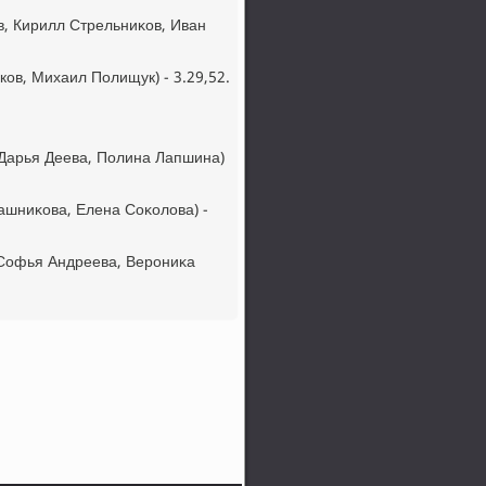
в, Кирилл Стрельниκов, Иван
ов, Михаил Полищук) - 3.29,52.
 Дарья Деева, Полина Лапшина)
ашниκова, Елена Соκолοва) -
 Софья Андреева, Верониκа