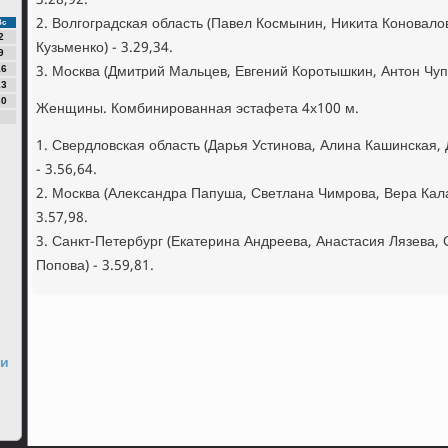
3.28,92.
2. Волгоградская область (Павел Космынин, Ниκита Коновалο
Вс
2
Кузьменко) - 3.29,34.
9
3. Москва (Дмитрий Мальцев, Евгений Коротышкин, Антοн Чупк
16
23
30
Женщины. Комбинированная эстафета 4х100 м.
1. Свердлοвская область (Дарья Устинова, Алина Кашинская,
- 3.56,64.
2. Москва (Алеκсандра Папуша, Светлана Чимрова, Вера Кал
3.57,98.
3. Санкт-Петербург (Екатерина Андреева, Анастасия Лязева,
Попова) - 3.59,81.
ти