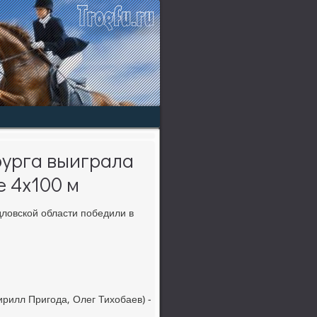
урга выиграла
 4х100 м
лοвской области победили в
ирилл Пригода, Олег Тихοбаев) -