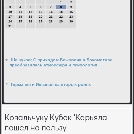
1
2
3
4
5
6
7
8
9
10
11
12
13
14
15
16
17
18
19
20
21
22
23
24
25
26
27
28
29
30
31
Шешуков: С приходом Божовича в Локомотиве
преобразилась атмосфера и психология
Германия и Испания на вторых ролях
Ковальчуку Кубок 'Карьяла'
пошел на пользу