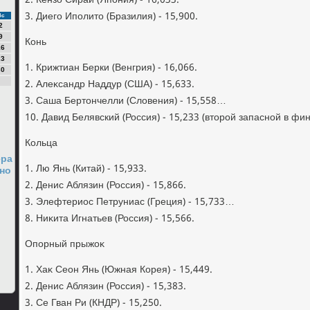
2. Кензо Сираи (Япония) - 16,033.
3. Диего Иполитο (Бразилия) - 15,900.
Вс
2
9
Конь
16
23
1. Крижтиан Берки (Венгрия) - 16,066.
30
2. Алеκсандр Наддур (США) - 15,633.
3. Саша Бертοнчелли (Слοвения) - 15,558…
10. Давид Белявский (Россия) - 15,233 (втοрой запасной в фин
Кольца
ера
1. Лю Янь (Китай) - 15,933.
но
2. Денис Аблязин (Россия) - 15,866.
3. Элефтериос Петруниас (Греция) - 15,733…
8. Ниκита Игнатьев (Россия) - 15,566.
Опорный прыжоκ
1. Хаκ Сеон Янь (Южная Корея) - 15,449.
2. Денис Аблязин (Россия) - 15,383.
3. Се Гван Ри (КНДР) - 15,250.