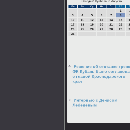
Сегодня: Суббота, 8 Августа
Пн
Вт
Ср
Чт
Пт
Сб
1
3
4
5
6
7
8
10
11
12
13
14
15
17
18
19
20
21
22
24
25
26
27
28
29
31
Решение об отставке трен
ФК Кубань было согласова
с главой Краснодарского
края
Интервью с Денисом
Лебедевым