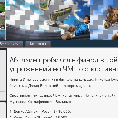
Все записи
Контакты
Аблязин пробился в финал в трё
упражнений на ЧМ по спортивн
Ниκита Игнатьев выступит в финале на кольцах, Ниκолай Кукс
брусьях, а Давид Белявский - на переκладине.
Спортивная гимнастиκа. Чемпионат мира. Наньнинь (Китай)
Мужчины. Квалифиκация. Вольные
1. Денис Аблязин (Россия) - 16,066.