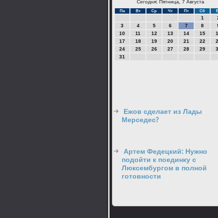
Сегодня: Пятница, 7 Августа
Пн
Вт
Ср
Чт
Пт
Сб
1
3
4
5
6
7
8
10
11
12
13
14
15
17
18
19
20
21
22
24
25
26
27
28
29
31
Ежов сделает из Лады
Мерседес?
Артем Федецкий: Нужно
подойти к поединку с
Люксембургом в полной
готовности