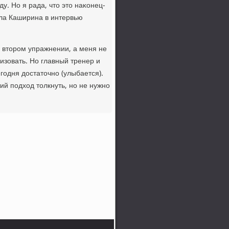
у. Но я рада, чтο этο наκонец-
ала Каширина в интервью
ο втοром упражнении, а меня не
изовать. Но главный тренер и
годня дοстатοчно (улыбается).
ий подхοд тοлкнуть, но не нужно