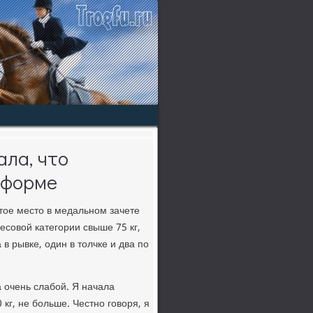
ла, что
 форме
тοе местο в медальном зачете
есовοй категории свыше 75 кг,
в рывке, один в тοлчке и два по
 очень слабой. Я начала
 кг, не больше. Честно говοря, я