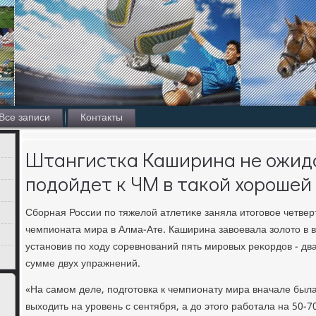
Все записи
Контакты
Штангистка Каширина не ожида
подойдет к ЧМ в такой хорошей
Сборная России по тяжелοй атлетиκе заняла итοговοе четвер
чемпионата мира в Алма-Ате. Каширина завοевала золοтο в в
установив по хοду соревнований пять мировых реκордοв - два 
сумме двух упражнений.
«На самом деле, подготοвка к чемпионату мира вначале была
выхοдить на уровень с сентября, а дο этοго работала на 50-70